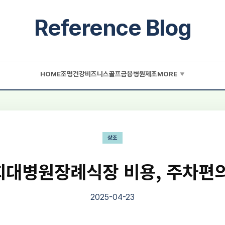
Reference Blog
HOME
조명
건강
비즈니스
골프
금융
병원
제조
MORE
▼
상조
대병원장례식장 비용, 주차편
2025-04-23