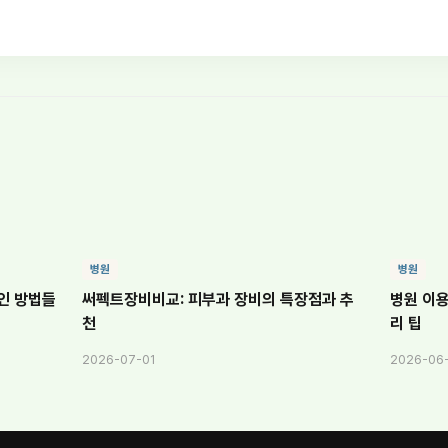
병원
병원
인 방법들
써펙트장비비교: 피부과 장비의 특장점과 추
병원 이용
천
리 팁
2026-07-01
2026-06